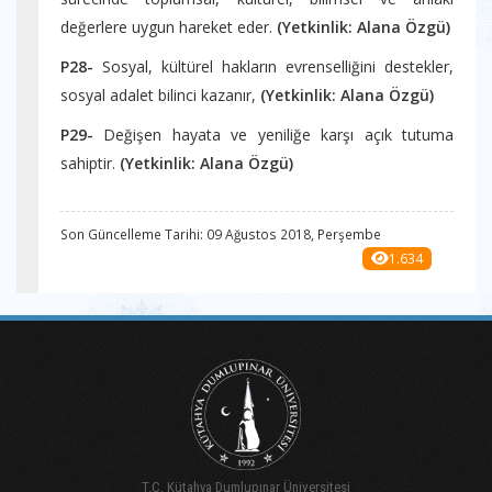
değerlere uygun hareket eder.
(Yetkinlik:
Alana Özgü
)
P28-
Sosyal, kültürel hakların evrenselliğini destekler,
sosyal adalet bilinci kazanır,
(Yetkinlik:
Alana Özgü
)
P29-
Değişen hayata ve yeniliğe karşı açık tutuma
sahiptir.
(Yetkinlik:
Alana Özgü
)
Son Güncelleme Tarihi: 09 Ağustos 2018, Perşembe
1.634
T.C. Kütahya Dumlupınar Üniversitesi