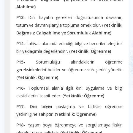
Alabilme)
P13-
Dini hayatın gerekleri doğrultusunda davranır,
tutum ve davranışlarıyla topluma örnek olur.
(Yetkinlik:
Bağımsız Çalışabilme ve Sorumluluk Alabilme)
P14-
İlahiyat alanında edindiği bilgi ve becerileri eleştirel
bir yaklaşımla değerlendirir.
(Yetkinlik:
Öğrenme)
P15-
Sorumluluğu altındakilerin öğrenme
gereksinimlerini belirler ve öğrenme süreçlerini yönetir.
(Yetkinlik:
Öğrenme)
P16-
Toplumsal alanla ilgili dini uygulama ve bilgi
eksikliklerini tespit eder.
(Yetkinlik:
Öğrenme)
P17-
Dini bilgiyi paylaşma ve birlikte öğrenme
yetkinliğine sahiptir.
(Yetkinlik:
Öğrenme)
P18-
Yaşam boyu öğrenmeye ve sorgulamaya ilişkin
olumlu tutum geliştirir.
(Yetkinlik:
Öğrenme)