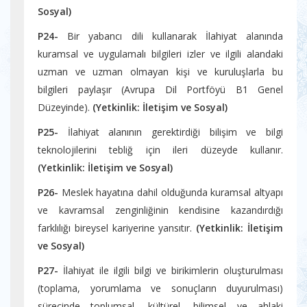
Sosyal)
P24-
Bir yabancı dili kullanarak İlahiyat alanında
kuramsal ve uygulamalı bilgileri izler ve ilgili alandaki
uzman ve uzman olmayan kişi ve kuruluşlarla bu
bilgileri paylaşır (Avrupa Dil Portföyü B1 Genel
Düzeyinde).
(Yetkinlik:
İletişim ve Sosyal)
P25-
İlahiyat alanının gerektirdiği bilişim ve bilgi
teknolojilerini tebliğ için ileri düzeyde kullanır.
(Yetkinlik:
İletişim ve Sosyal)
P26-
Meslek hayatına dahil olduğunda kuramsal altyapı
ve kavramsal zenginliğinin kendisine kazandırdığı
farklılığı bireysel kariyerine yansıtır.
(Yetkinlik:
İletişim
ve Sosyal)
P27-
İlahiyat ile ilgili bilgi ve birikimlerin oluşturulması
(toplama, yorumlama ve sonuçların duyurulması)
sürecinde toplumsal, kültürel, bilimsel ve ahlaki