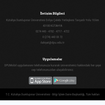
İletişim Bilgileri
Kütahya Dumlupınar Üniversitesi Evliya Çelebi Yerleşkesi Tavşanlı Yolu 10.km
43100 KÜTAHYA
0274 443 - 4702 - 4717 - 4722
0 (274) 443 03 72
ilahiyat@dpu.edu.tr
Uygulamalar
DPUMobil uygulamasını telefonunuza kurarak üniversitemiz hakkındaki her şeye
cep telefonunuzdan ulaşabilirsiniz.
T.C. Kütahya Dumlupınar Üniversitesi - Bilgi İşlem Daire Başkanlığı, Tüm hakları