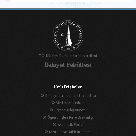
T.C. Kütahya Dumlupınar Üniversitesi
İlahiyat Fakültesi
Hızlı Erişimler
Kütahya Dumlupınar Üniversitesi
Merkez Kütüphane
Öğrenci Bilgi Sistemi
Öğrenci İşleri Daire Başkanlığı
Akademik Portal
Memnuniyet Bildirim Formu