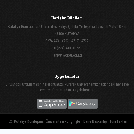
İletişim Bilgileri
Kütahya Dumlupınar Üniversitesi Evliya Çelebi Yerleşkesi Tavşanlı Yolu 10.km
43100 KÜTAHYA
0274 443 - 4702 - 4717 - 4722
0 (274) 443 03 72
ilahiyat@dpu.edu.tr
Uygulamalar
DPUMobil uygulamasını telefonunuza kurarak üniversitemiz hakkındaki her şeye
cep telefonunuzdan ulaşabilirsiniz.
T.C. Kütahya Dumlupınar Üniversitesi - Bilgi İşlem Daire Başkanlığı, Tüm hakları