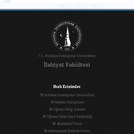
T.C. Kütahya Dumlupınar Üniversitesi
İlahiyat Fakültesi
Hızlı Erişimler
Kütahya Dumlupınar Üniversitesi
Merkez Kütüphane
Öğrenci Bilgi Sistemi
Öğrenci İşleri Daire Başkanlığı
Akademik Portal
Memnuniyet Bildirim Formu