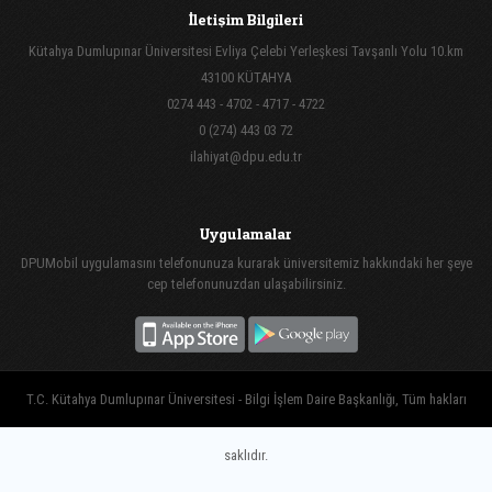
İletişim Bilgileri
Kütahya Dumlupınar Üniversitesi Evliya Çelebi Yerleşkesi Tavşanlı Yolu 10.km
43100 KÜTAHYA
0274 443 - 4702 - 4717 - 4722
0 (274) 443 03 72
ilahiyat@dpu.edu.tr
Uygulamalar
DPUMobil uygulamasını telefonunuza kurarak üniversitemiz hakkındaki her şeye
cep telefonunuzdan ulaşabilirsiniz.
T.C. Kütahya Dumlupınar Üniversitesi - Bilgi İşlem Daire Başkanlığı, Tüm hakları
saklıdır.