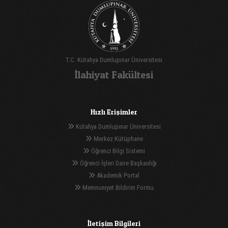
T.C. Kütahya Dumlupınar Üniversitesi
İlahiyat Fakültesi
Hızlı Erişimler
Kütahya Dumlupınar Üniversitesi
Merkez Kütüphane
Öğrenci Bilgi Sistemi
Öğrenci İşleri Daire Başkanlığı
Akademik Portal
Memnuniyet Bildirim Formu
İletişim Bilgileri