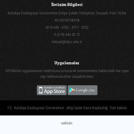
İletişim Bilgileri
Kütahya Dumlupınar Üniversitesi Evliya Çelebi Yerleşkesi Tavşanlı Yolu 10.km
43100 KÜTAHYA
0274 443 - 4702 - 4717 - 4722
0 (274) 443 03 72
ilahiyat@dpu.edu.tr
Uygulamalar
DPUMobil uygulamasını telefonunuza kurarak üniversitemiz hakkındaki her şeye
cep telefonunuzdan ulaşabilirsiniz.
T.C. Kütahya Dumlupınar Üniversitesi - Bilgi İşlem Daire Başkanlığı, Tüm hakları
saklıdır.