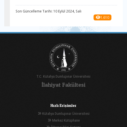
Son Güncelleme Tarihi: 10 Eylül 2024, Salı
1.610
T.C. Kütahya Dumlupınar Üniversitesi
İlahiyat Fakültesi
Hızlı Erişimler
Kütahya Dumlupınar Üniversitesi
Merkez Kütüphane