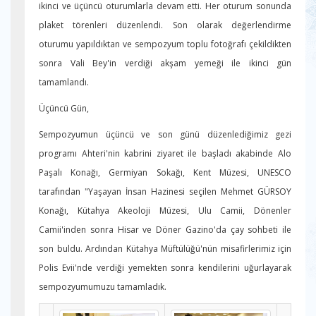
ikinci ve üçüncü oturumlarla devam etti. Her oturum sonunda
plaket törenleri düzenlendi. Son olarak değerlendirme
oturumu yapıldıktan ve sempozyum toplu fotoğrafı çekildikten
sonra Vali Bey'in verdiği akşam yemeği ile ikinci gün
tamamlandı.
Üçüncü Gün,
Sempozyumun üçüncü ve son günü düzenlediğimiz gezi
programı Ahteri'nin kabrini ziyaret ile başladı akabinde Alo
Paşalı Konağı, Germiyan Sokağı, Kent Müzesi, UNESCO
tarafından "Yaşayan İnsan Hazinesi seçilen Mehmet GÜRSOY
Konağı, Kütahya Akeoloji Müzesi, Ulu Camii, Dönenler
Camii'inden sonra Hisar ve Döner Gazino'da çay sohbeti ile
son buldu. Ardından Kütahya Müftülüğü'nün misafirlerimiz için
Polis Evii'nde verdiği yemekten sonra kendilerini uğurlayarak
sempozyumumuzu tamamladık.