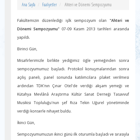
Ana Sayfa
Faaliyetler
Ahteri ve Dönemi Sempozyumu
Fakültemizin düzenlediği işlk sempozyum olan
"Ahteri ve
Dönemi Sempozyumu"
07-09 Kasım 2013 tarihleri arasında
yapıldı.
Birinci Gün,
Misafirlerimizle birlikte yediğimiz öğle yemeğinden sonra
sempozyumumuz başladı. Protokol konuşmalarından sonra
açılış paneli, panel sonunda katılımcılara plaket verilmesi
ardından TDK'nın Çınar Otel'de verdiği akşam yemeği ve
Kütahya Mevlânâ Araştırma Kültür Sanat Derneği Tasavvuf
Musikisi Topluluğu'nun şef Rıza Tekin Uğurel yönetiminde
verdiği konserle nihayet buldu.
İkinci Gün,
Sempozyumumuzun ikinci günü ilk oturumla başladı ve sırasıyla