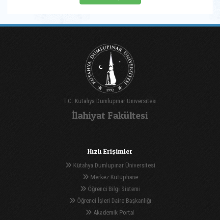
T.C. Kütahya Dumlupınar Üniversitesi
İlahiyat Fakültesi
Hızlı Erişimler
Kütahya Dumlupınar Üniversitesi
Merkez Kütüphane
Öğrenci Bilgi Sistemi
Öğrenci İşleri Daire Başkanlığı
Akademik Portal