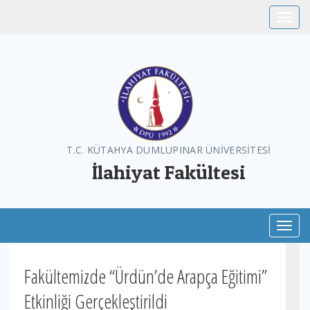
Toggle
T.C. KÜTAHYA DUMLUPINAR ÜNİVERSİTESİ
İlahiyat Fakültesi
Toggl
Fakültemizde “Ürdün’de Arapça Eğitimi”
Etkinliği Gerçekleştirildi