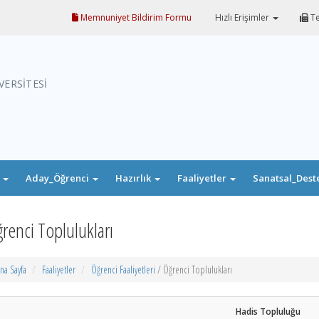
Memnuniyet Bildirim Formu
Hızlı Erişimler
Te
VERSİTESİ
i
Aday_Öğrenci
Hazırlık
Faaliyetler
Sanatsal_Dest
renci Toplulukları
na Sayfa
Faaliyetler
Öğrenci Faaliyetleri
/ Öğrenci Toplulukları
Hadis Topluluğu