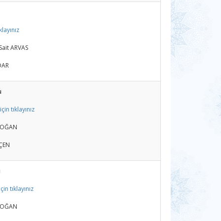
klayınız
Sait ARVAS
VDAR
u
çin tıklayınız
RDOĞAN
EÇEN
u
in tıklayınız
RDOĞAN