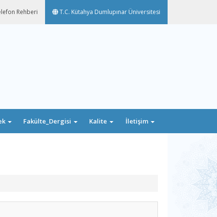
lefon Rehberi
T.C. Kütahya Dumlupınar Üniversitesi
ek
Fakülte_Dergisi
Kalite
İletişim