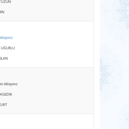
s TÜZÜN
HİN
ıklayınız
rk UĞURLU
RSLAN
n tıklayınız
GÖKGEDİK
 KURT