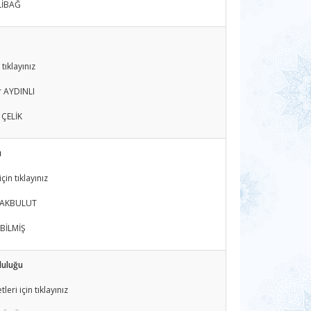
LİBAĞ
tıklayınız
r AYDINLI
 ÇELİK
u
in tıklayınız
m AKBULUT
 BİLMİŞ
luluğu
eri için tıklayınız