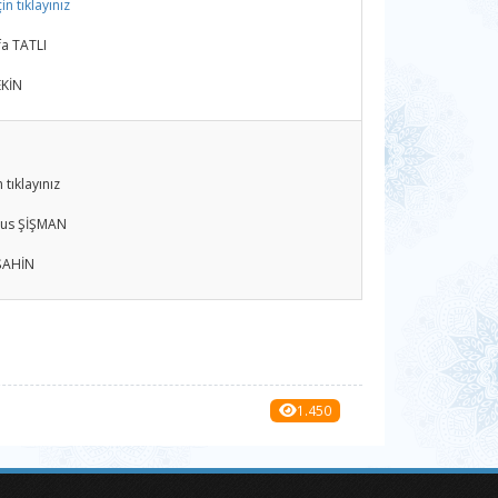
n tıklayınız
fa TATLI
EKİN
 tıklayınız
nus ŞİŞMAN
 ŞAHİN
1.450