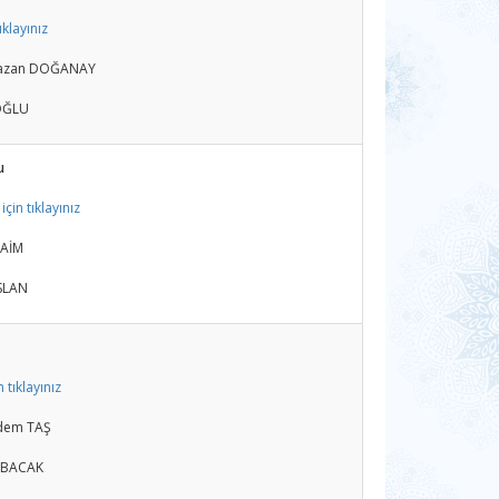
ıklayınız
amazan DOĞANAY
OĞLU
u
çin tıklayınız
ZAİM
RSLAN
 tıklayınız
rdem TAŞ
ABACAK