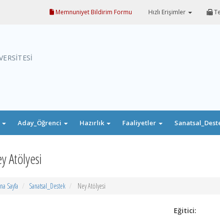
Memnuniyet Bildirim Formu
Hızlı Erişimler
Te
VERSİTESİ
i
Aday_Öğrenci
Hazırlık
Faaliyetler
Sanatsal_Dest
y Atölyesi
na Sayfa
Sanatsal_Destek
Ney Atölyesi
Eğitici: