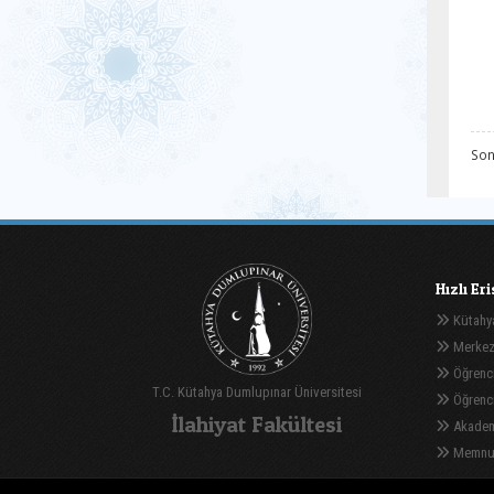
Son
Hızlı Er
Kütahya
Merkez
Öğrenci
T.C. Kütahya Dumlupınar Üniversitesi
Öğrenci 
İlahiyat Fakültesi
Akadem
Memnuni