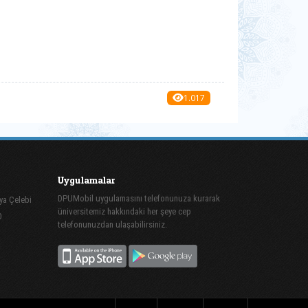
1.017
Uygulamalar
DPUMobil uygulamasını telefonunuza kurarak
ya Çelebi
üniversitemiz hakkındaki her şeye cep
0
telefonunuzdan ulaşabilirsiniz.