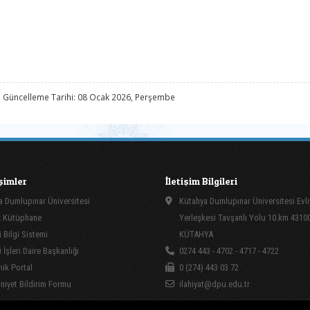
 Güncelleme Tarihi: 08 Ocak 2026, Perşembe
işimler
İletişim Bilgileri
 Dumlupınar Üniversitesi
Kütahya Dumlupınar Üniversitesi Evli
 Kütüphane
Yerleşkesi Tavşanlı Yolu 10.km 4310
 Bilgi Sistemi
KÜTAHYA
İşleri Daire Başkanlığı
0274 443 - 4702 - 4717 - 4722
ik Portal
0 (274) 443 03 72
yet Bildirim Formu
ilahiyat@dpu.edu.tr