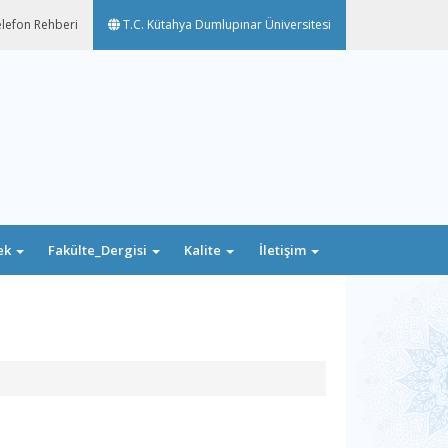
lefon Rehberi
T.C. Kütahya Dumlupınar Üniversitesi
ek
Fakülte_Dergisi
Kalite
İletişim