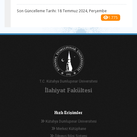
Son Güncelleme Tarihi: 18 Temmuz 2024, Perşembe
1.775
T.C. Kütahya Dumlupınar Üniversitesi
İlahiyat Fakültesi
Hızlı Erişimler
Kütahya Dumlupınar Üniversitesi
Merkez Kütüphane
Öğrenci Bilgi Sistemi