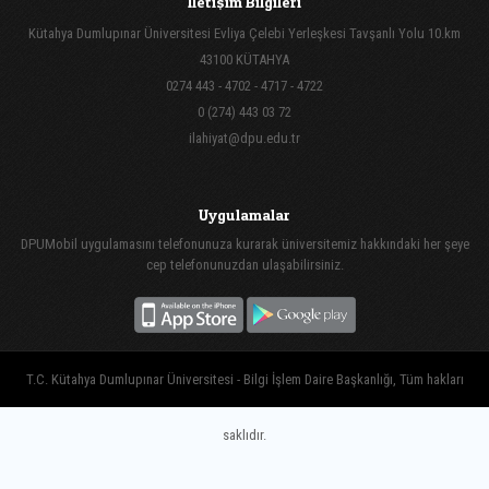
İletişim Bilgileri
Kütahya Dumlupınar Üniversitesi Evliya Çelebi Yerleşkesi Tavşanlı Yolu 10.km
43100 KÜTAHYA
0274 443 - 4702 - 4717 - 4722
0 (274) 443 03 72
ilahiyat@dpu.edu.tr
Uygulamalar
DPUMobil uygulamasını telefonunuza kurarak üniversitemiz hakkındaki her şeye
cep telefonunuzdan ulaşabilirsiniz.
T.C. Kütahya Dumlupınar Üniversitesi - Bilgi İşlem Daire Başkanlığı, Tüm hakları
saklıdır.