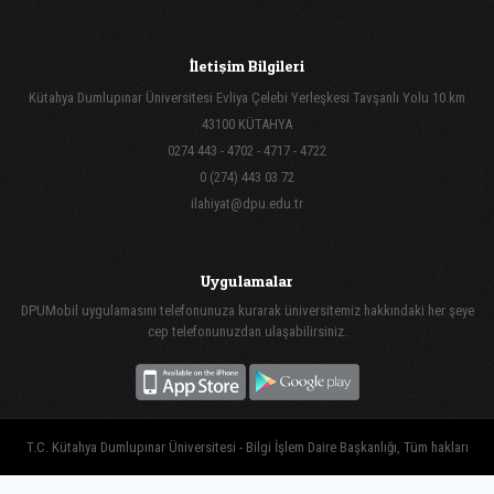
İletişim Bilgileri
Kütahya Dumlupınar Üniversitesi Evliya Çelebi Yerleşkesi Tavşanlı Yolu 10.km
43100 KÜTAHYA
0274 443 - 4702 - 4717 - 4722
0 (274) 443 03 72
ilahiyat@dpu.edu.tr
Uygulamalar
DPUMobil uygulamasını telefonunuza kurarak üniversitemiz hakkındaki her şeye
cep telefonunuzdan ulaşabilirsiniz.
T.C. Kütahya Dumlupınar Üniversitesi - Bilgi İşlem Daire Başkanlığı, Tüm hakları