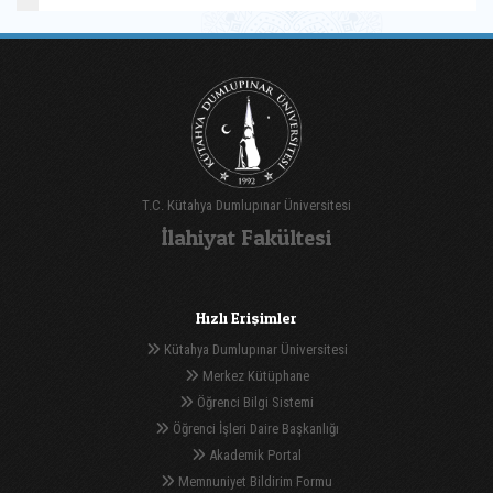
T.C. Kütahya Dumlupınar Üniversitesi
İlahiyat Fakültesi
Hızlı Erişimler
Kütahya Dumlupınar Üniversitesi
Merkez Kütüphane
Öğrenci Bilgi Sistemi
Öğrenci İşleri Daire Başkanlığı
Akademik Portal
Memnuniyet Bildirim Formu