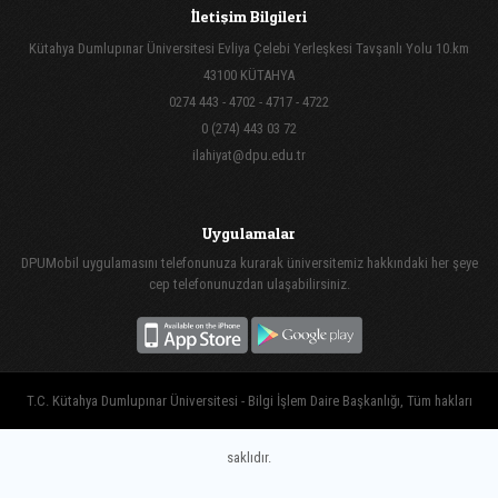
İletişim Bilgileri
Kütahya Dumlupınar Üniversitesi Evliya Çelebi Yerleşkesi Tavşanlı Yolu 10.km
43100 KÜTAHYA
0274 443 - 4702 - 4717 - 4722
0 (274) 443 03 72
ilahiyat@dpu.edu.tr
Uygulamalar
DPUMobil uygulamasını telefonunuza kurarak üniversitemiz hakkındaki her şeye
cep telefonunuzdan ulaşabilirsiniz.
T.C. Kütahya Dumlupınar Üniversitesi - Bilgi İşlem Daire Başkanlığı, Tüm hakları
saklıdır.