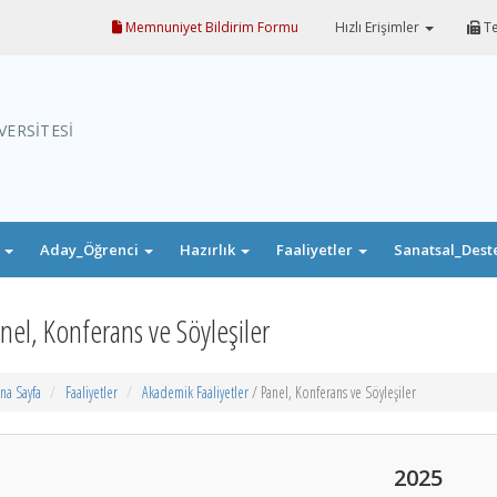
Memnuniyet Bildirim Formu
Hızlı Erişimler
Te
VERSİTESİ
i
Aday_Öğrenci
Hazırlık
Faaliyetler
Sanatsal_Dest
nel, Konferans ve Söyleşiler
na Sayfa
Faaliyetler
Akademik Faaliyetler
/ Panel, Konferans ve Söyleşiler
2025