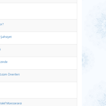
or?
 Şahsiyet
i
İzinde
özüm Önerileri
 Vakıf Müessesesi