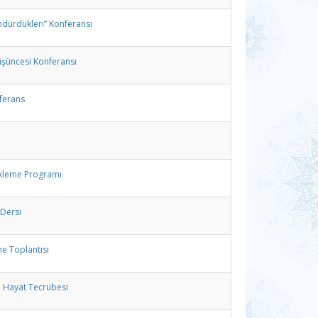
ndürdükleri” Konferansı
Düşüncesi Konferansı
nferans
ekleme Programı
 Dersi
e Toplantısı
i Hayat Tecrübesi