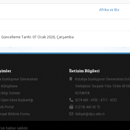
Afrika ve Biz
 Güncelleme Tarihi: 07 Ocak 2026, Çarşamba
işimler
İletişim Bilgileri
 Dumlupınar Üniversitesi
Kütahya Dumlupınar Üniversitesi Evli
 Kütüphane
Yerleşkesi Tavşanlı Yolu 10.km 4310
 Bilgi Sistemi
KÜTAHYA
İşleri Daire Başkanlığı
0274 443 - 4702 - 4717 - 4722
ik Portal
0 (274) 443 03 72
yet Bildirim Formu
ilahiyat@dpu.edu.tr
üm hakları saklıdır.