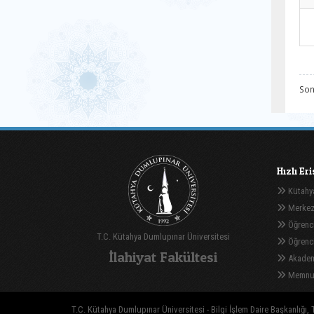
Son
Hızlı Er
Kütahya
Merkez
Öğrenci
T.C. Kütahya Dumlupınar Üniversitesi
Öğrenci 
İlahiyat Fakültesi
Akadem
Memnuni
T.C. Kütahya Dumlupınar Üniversitesi - Bilgi İşlem Daire Başkanlığı, T