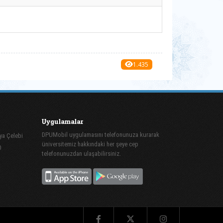
1.435
Uygulamalar
DPUMobil uygulamasını telefonunuza kurarak
ya Çelebi
üniversitemiz hakkındaki her şeye cep
0
telefonunuzdan ulaşabilirsiniz.