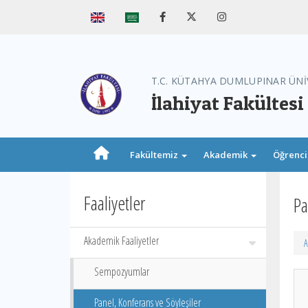
T.C. KÜTAHYA DUMLUPINAR ÜNİ
İlahiyat Fakültesi
Fakültemiz
Akademik
Öğrenc
Faaliyetler
Pa
Akademik Faaliyetler
A
Sempozyumlar
Panel, Konferans ve Söyleşiler