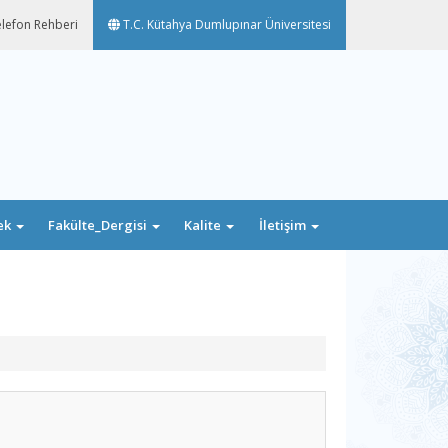
lefon Rehberi
T.C. Kütahya Dumlupınar Üniversitesi
ek
Fakülte_Dergisi
Kalite
İletişim