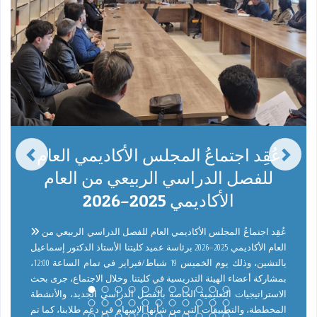
عُقِد اجتماعُ المجلس الأكاديمي العام
للفصل الدراسي الربيعي من العام
الأكاديمي 2025–2026
عُقِد اجتماعُ المجلس الأكاديمي العام للفصل الدراسي الربيعي من
العام الأكاديمي 2025–2026 برئاسة عميد كليتنا الأستاذ الدكتور إسماعيل
يالتشين، وذلك يوم الخميس 19 شباط/فبراير في تمام الساعة 12:00،
بمشاركة أعضاء الهيئة التدريسية في كليتنا. وخلال الاجتماع، جرى بحث
الاستراتيجيات التعليمية الخاصة بالفصل الدراسي الجديد، والأنشطة
المخططة، والتطبيقات التي من شأنها الإسهام في دعم طلابنا، كما تم