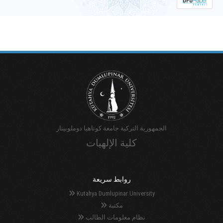
لِلدَّوْرَةِ الْأُولَى لِعَامِ 2024.
الجمهورية التركية جامعة كوتاهيا دوملوبينار
كلية الإلهيات
روابط سريعة
Kutahya Dumlupinar University
مكتبة
نظام معلومات الطالب