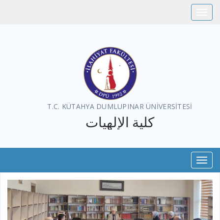
Toggle
T.C. KÜTAHYA DUMLUPINAR ÜNİVERSİTESİ
كلية الإلهيات
Toggl
Previous
Next