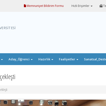
Memnuniyet Bildirim Formu
Hızlı Erişimler
Te
VERSİTESİ
i
Aday_Öğrenci
Hazırlık
Faaliyetler
Sanatsal_Dest
çekleşti
ekleşti