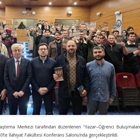
aştırma Merkezi tarafından düzenlenen “Yazar–Öğrenci Buluşmaları
te İlahiyat Fakültesi Konferans Salonu’nda gerçekleştirildi.