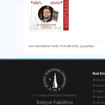
Son Güncelleme Tarihi: 10 Aralık 2025, Çarşamba
Hızlı Er
Kütahya
Merkez
Öğrenci
T.C. Kütahya Dumlupınar Üniversitesi
Öğrenci 
İlahiyat Fakültesi
Akadem