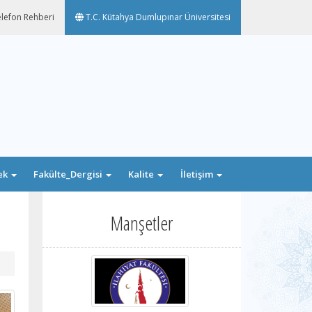
lefon Rehberi
T.C. Kütahya Dumlupınar Üniversitesi
ek
Fakülte_Dergisi
Kalite
İletişim
Manşetler