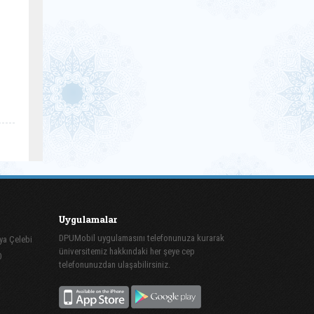
Uygulamalar
DPUMobil uygulamasını telefonunuza kurarak
ya Çelebi
üniversitemiz hakkındaki her şeye cep
0
telefonunuzdan ulaşabilirsiniz.